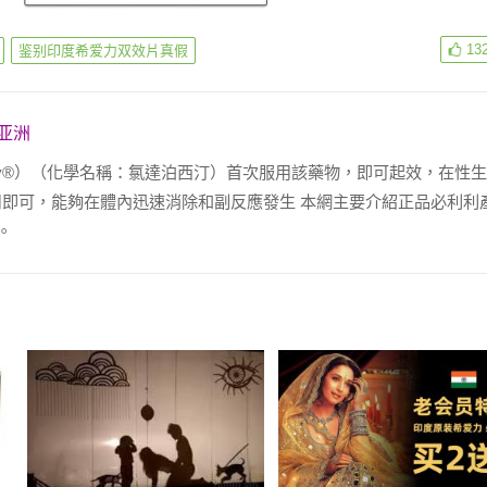
13
鉴别印度希爱力双效片真假
亚洲
ligy®）（化學名稱：氯達泊西汀）首次服用該藥物，即可起效，在性
服用即可，能夠在體內迅速消除和副反應發生 本網主要介紹正品必利利
。