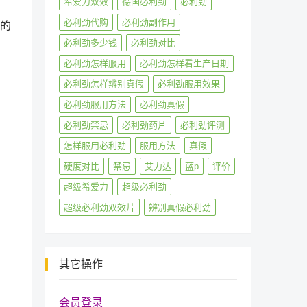
希爱力双效
德国必利劲
必利劲
必利劲代购
必利劲副作用
劲的
必利劲多少钱
必利劲对比
必利劲怎样服用
必利劲怎样看生产日期
必利劲怎样辨别真假
必利劲服用效果
必利劲服用方法
必利劲真假
必利劲禁忌
必利劲药片
必利劲评测
怎样服用必利劲
服用方法
真假
硬度对比
禁忌
艾力达
蓝p
评价
超级希爱力
超级必利劲
超级必利劲双效片
辨别真假必利劲
其它操作
会员登录