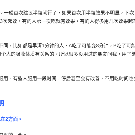
克。一般首次建议半粒就行了，如果首次用半粒效果不明显，下次
-3次起效，有的人第一次吃就有效果，有的人得多用几次效果越
不同，比如都是早泻1分钟的人，A吃了可能变8分钟，B吃了可
跟个人的吸收体质有关系的。所以很多没用过的朋友问我，用了
服用，有些人服用一段时间，停后甚至会有改善，不用吃时间也
明
在2方面。