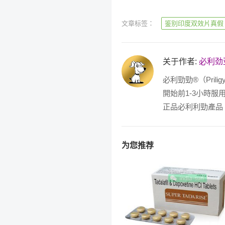
文章标签：
鉴别印度双效片真假
关于作者:
必利劲
必利勁勁®（Pri
開始前1-3小時
正品必利利勁產品
为您推荐