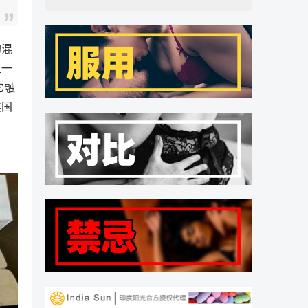
的混
之一
它融
美国