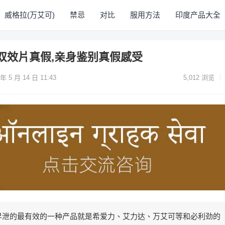
威格拉(万艾可)
禁忌
对比
服用方法
印度产品大全
双效片真假,亲身鉴别真假感受
 年 5 月 14 日 11:43
5,012
浏览
早泄的最有效的一种产品就是希爱力、艾力达、万艾可等和必利劲的