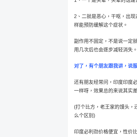
1、一个是头晕，头晕的话建
2、二就是恶心，干呕，出现
样能预防缓解这个症状。
副作用不固定，不是说一定就
用几次后也会逐步减轻消失。
对了，有个朋友跟我讲，说
还有朋友经常问，印度印度
一样呀，效果总的来说其实
(打个比方，老王家的馒头，
么个区别)
印度必利劲价格便宜，性价