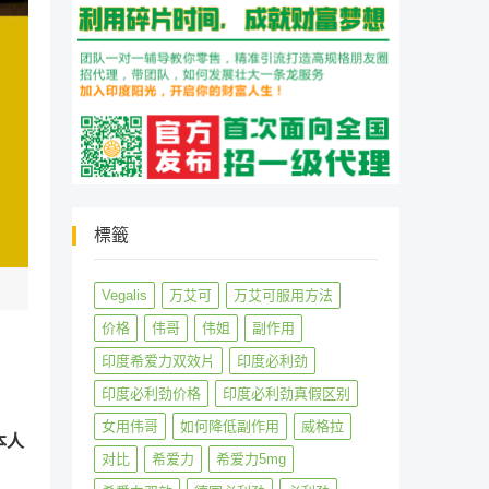
標籤
Vegalis
万艾可
万艾可服用方法
价格
伟哥
伟姐
副作用
印度希爱力双效片
印度必利劲
印度必利劲价格
印度必利劲真假区别
女用伟哥
如何降低副作用
威格拉
本人
对比
希爱力
希爱力5mg