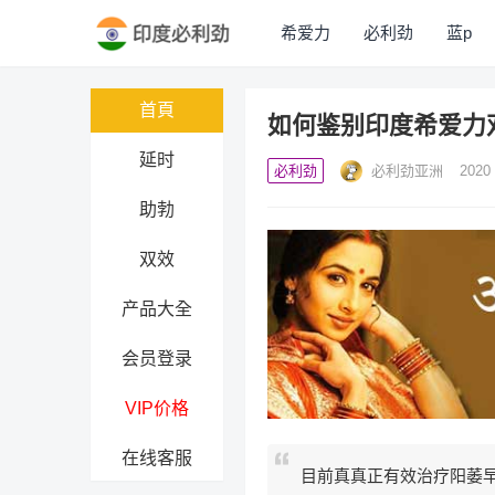
希爱力
必利劲
蓝p
首頁
如何鉴别印度希爱力
延时
必利劲
必利劲亚洲
2020
助勃
双效
产品大全
会员登录
VIP价格
在线客服
目前真真正有效治疗阳萎