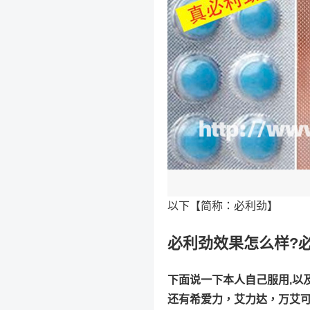
以下【简称：必利劲】
必利劲效果怎么样?
下面说一下本人自己服用,以
还有希爱力，艾力达，万艾