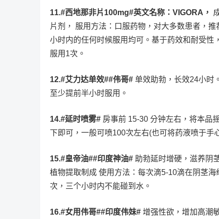
11.#西地那非片100mg#英文名称：VIGORA，
成
片剂， 服用方法：口服药物，对大多数患者，推荐
小时内的任何时候服用均可。基于药效和耐受性，剂
服用1次。
12.#艾力达单效##伟哥#
单效助勃，长效24小时
至少提前半小时服用。
14.#延时喷雾#
房事前 15-30 分钟左右，将
下即可，一般可喷100次左右(也可将药液喷于手
15.#皇帝油##印度神油#
助勃延时增硬，滋养阴茎
植物提取制成 使用方法：每次滴5-10滴在阴茎
次，三个小时内不能碰到水。
16.#女用伟哥##印度伟妹#
增强性欲，增加高潮敏