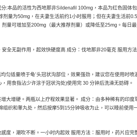
分:本品的活性为西地那非Sildenafil 100mg，本品为红色固体
剂量为50mg，在夫妻生活前约1小时服用；但在夫妻生活前0.5
量可增加至200mg（最大推荐剂量）或降低至25mg。每日
。安全无副作用，起效快硬度高 成分：伐地那非20毫克 服用方
本品摇均匀适量喷于龟’头冠状沟部位，效果强劲，建议您在使用时喷
心，用食指沾少许涂于冠状沟处)使用完 30 分钟后洗澡无妨碍。
增大增硬。两瓶以上疗程效果显著。 成分：由多种稀有的印度
海绵组织和睾丸处，然后按摩5到15分钟吸收为止，可以睡前使用
感度，潮吹不断。一小时内起效 服用方法：服用时，药片应完