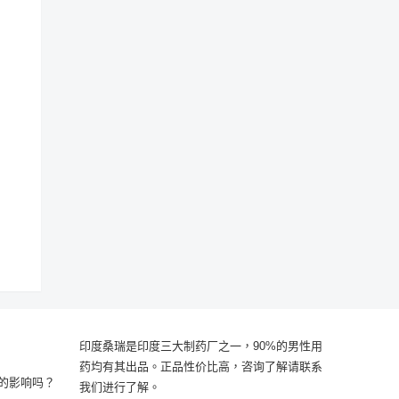
印度桑瑞是印度三大制药厂之一，90%的男性用
药均有其出品。正品性价比高，咨询了解请联系
的影响吗？
我们进行了解。