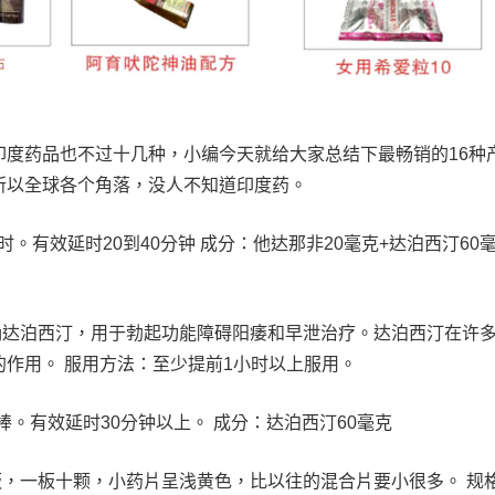
度药品也不过十几种，小编今天就给大家总结下最畅销的16种
所以全球各个角落，没人不知道印度药。
时。有效延时20到40分钟 成分：他达那非20毫克+达泊西汀60
0mg达泊西汀，用于勃起功能障碍阳痿和早泄治疗。达泊西汀在许
作用。 服用方法：至少提前1小时以上服用。
。有效延时30分钟以上。 成分：达泊西汀60毫克
板，一板十颗，小药片呈浅黄色，比以往的混合片要小很多。 规