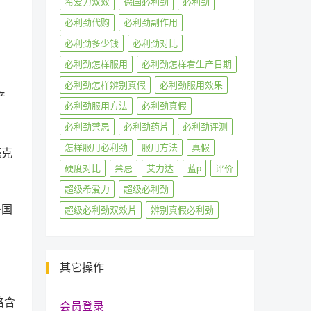
希爱力双效
德国必利劲
必利劲
必利劲代购
必利劲副作用
必利劲多少钱
必利劲对比
必利劲怎样服用
必利劲怎样看生产日期
必利劲怎样辨别真假
必利劲服用效果
产
必利劲服用方法
必利劲真假
必利劲禁忌
必利劲药片
必利劲评测
怎样服用必利劲
服用方法
真假
毫克
硬度对比
禁忌
艾力达
蓝p
评价
超级希爱力
超级必利劲
多国
超级必利劲双效片
辨别真假必利劲
其它操作
格含
会员登录