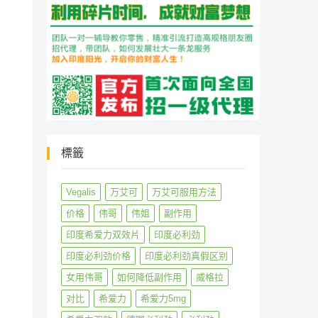
標籤
Vegalis
万艾可
万艾可服用方法
价格
伟哥
伟姐
副作用
印度希爱力双效片
印度必利劲
印度必利劲价格
印度必利劲真假区别
女用伟哥
如何降低副作用
威格拉
对比
希爱力
希爱力5mg