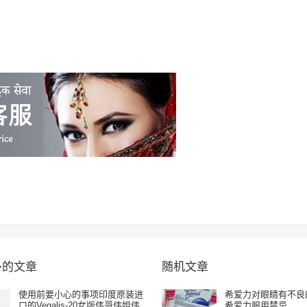
多的文章
随机文章
使用前要小心的事项印度原装进
希爱力对眼睛有不良
口的Vegalis-20女版伟哥伟姐伟
希爱力服用禁忌