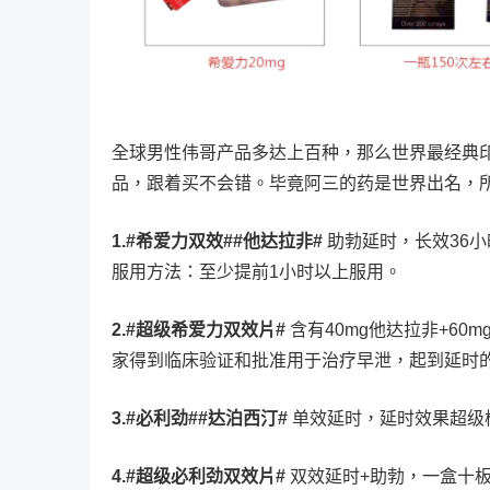
全球男性伟哥产品多达上百种，那么世界最经典印
品，跟着买不会错。毕竟阿三的药是世界出名，
1.#希爱力双效##他达拉非#
助勃延时，长效36小
服用方法：至少提前1小时以上服用。
2.#超级希爱力双效片#
含有40mg他达拉非+6
家得到临床验证和批准用于治疗早泄，起到延时的
3.#必利劲##达泊西汀#
单效延时，延时效果超级棒
4.#超级必利劲双效片#
双效延时+助勃，一盒十