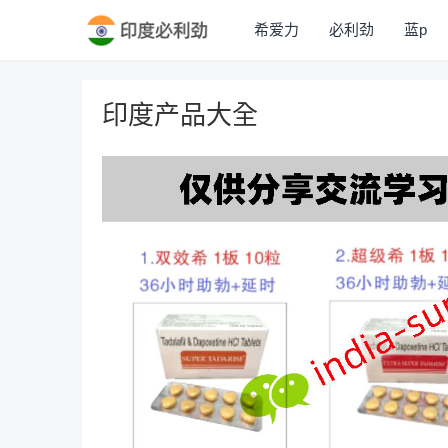
希爱力
必利劲
蓝p
印度产品大全