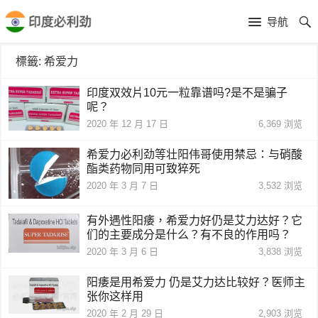
导航
標籤:
希爱力
印度双效片10元一粒靠谱吗?是不是骗子
呢？
2020 年 12 月 17 日
6,369
浏览
希爱力必利劲等壮阳伟哥使用禁忌：与硝酸
酯类药物同用可致猝死
2020 年 3 月 7 日
3,532
浏览
有外遇性阳痿，希爱力好仍是艾力达好？它
们的主要成分是什么？有不良的作用吗？
2020 年 3 月 6 日
3,838
浏览
阳痿是用希爱力 仍是艾力达比较好？医师主
张你这样用
2020 年 2 月 29 日
2,903
浏览