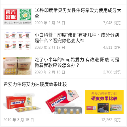
16种印度常见男女性伟哥希爱力使用成分大
全
2020 年 2 月 26 日
7,048
浏览
小白科普：印度“伟哥”有哪几种、成分分别
是什么？看完你也变大神
2020 年 2 月 17 日
4,511
浏览
吃了小半年的5mg希爱力 有改进 阳痿 可是
做着就软应该怎么办？
2020 年 2 月 13 日
2,708
浏览
希爱力伟哥艾力达硬度效果比较
2019 年 3 月 15 日
12,262
浏览